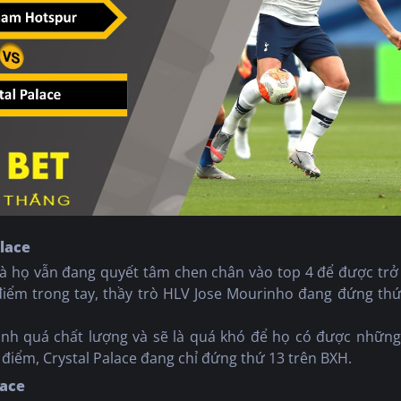
alace
 họ vẫn đang quyết tâm chen chân vào top 4 để được trở l
điểm trong tay, thầy trò HLV Jose Mourinho đang đứng thứ 
ình quá chất lượng và sẽ là quá khó để họ có được những
4 điểm, Crystal Palace đang chỉ đứng thứ 13 trên BXH.
lace