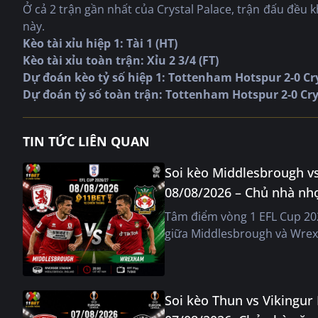
Ở cả 2 trận gần nhất của Crystal Palace, trận đấu đều k
này.
Kèo tài xỉu hiệp 1: Tài 1 (HT)
Kèo tài xỉu toàn trận: Xỉu 2 3/4 (FT)
Dự đoán kèo tỷ số hiệp 1: Tottenham Hotspur 2-0 Cr
Dự đoán tỷ số toàn trận: Tottenham Hotspur 2-0 Cry
TIN TỨC LIÊN QUAN
Soi kèo Middlesbrough v
08/08/2026 – Chủ nhà nhọ
Tâm điểm vòng 1 EFL Cup 202
giữa Middlesbrough và Wrexh
02h00 ngày 08/08/2026 trên 
Soi kèo Thun vs Vikingur