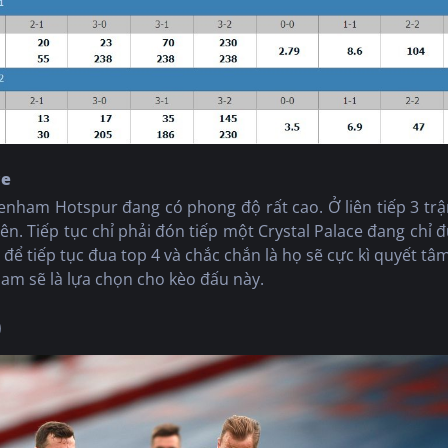
ce
ottenham Hotspur đang có phong độ rất cao. Ở liên tiếp 3 
trên. Tiếp tục chỉ phải đón tiếp một Crystal Palace đang ch
để tiếp tục đua top 4 và chắc chắn là họ sẽ cực kì quyết tâ
ham sẽ là lựa chọn cho kèo đấu này.
)