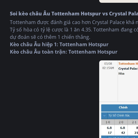
Soi kèo châu Âu Tottenham Hotspur vs Crystal Pal
Tottenham được đánh giá cao hơn Crystal Palace khá nhiề
Tỷ số hòa có tỷ lệ cược là 1 ăn 4.35. Tottenham đang
dự đoán sẽ có thêm 1 chiến thắng.
Kèo châu Âu hiệp 1: Tottenham Hotspur
Kèo châu Âu toàn trận: Tottenham Hotspur