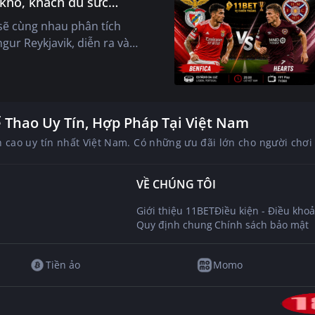
 khó, khách đủ sức
 sẽ cùng nhau phân tích
ngur Reykjavik, diễn ra vào
 năm 2026 trong khuôn khổ
a League.
 Thao Uy Tín, Hợp Pháp Tại Việt Nam
 cao uy tín nhất Việt Nam. Có những ưu đãi lớn cho người chơi
VỀ CHÚNG TÔI
Giới thiệu 11BET
Điều kiện - Điều kho
Quy định chung
Chính sách bảo mật
Tiền ảo
Momo