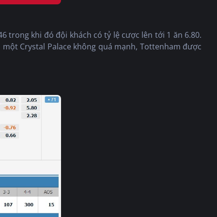
 trong khi đó đội khách có tỷ lệ cược lên tới 1 ăn 6.80.
iếp một Crystal Palace không quá mạnh, Tottenham được