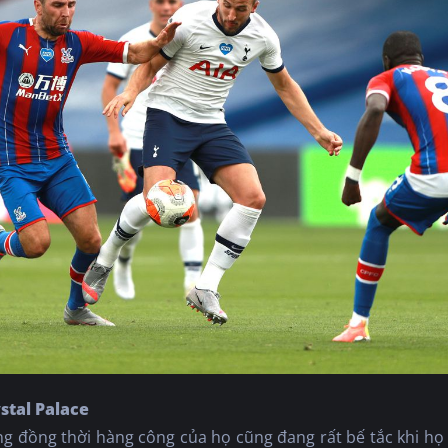
stal Palace
g đồng thời hàng công của họ cũng đang rất bế tắc khi họ 