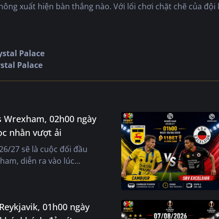
hông xuất hiện bàn thắng nào. Với lối chơi chặt chẽ của đội
ystal Palace
stal Palace
s Wrexham, 02h00 ngày
c nhằn vượt ải
6/27 sẽ là cuộc đối đầu
am, diễn ra vào lúc
sân Riverside.
 Reykjavik, 01h00 ngày