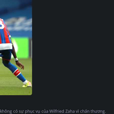
không có sự phục vụ của Wilfried Zaha vì chấn thương.