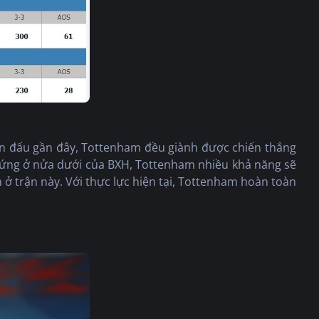
trận đấu gần đây, Tottenham đều giành được chiến thắng
ỉ đứng ở nửa dưới của BXH, Tottenham nhiều khả năng sẽ
m ở trận này. Với thực lực hiện tại, Tottenham hoàn toàn