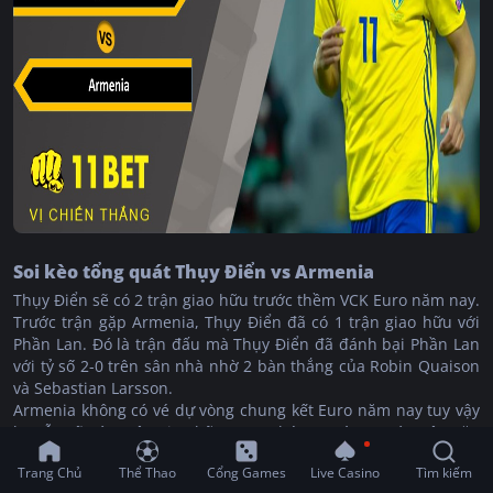
Soi kèo tổng quát Thụy Điển vs Armenia
Thụy Điển sẽ có 2 trận giao hữu trước thềm VCK Euro năm nay.
Trước trận gặp Armenia, Thụy Điển đã có 1 trận giao hữu với
Phần Lan. Đó là trận đấu mà Thụy Điển đã đánh bại Phần Lan
với tỷ số 2-0 trên sân nhà nhờ 2 bàn thắng của Robin Quaison
và Sebastian Larsson.
Armenia không có vé dự vòng chung kết Euro năm nay tuy vậy
họ vẫn sẽ có 2 trận giao hữu trong tháng 6 này. Trước trận gặp
Thụy Điển, Armenia đã làm khách trước đối thủ mạnh Croatia
Trang Chủ
Thể Thao
Cổng Games
Live Casino
Tìm kiếm
vào ngày 1 tháng 6 vừa qua. Đó là trận đấu mà Armenia đã thi