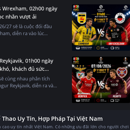
s Wrexham, 02h00 ngày
c nhằn vượt ải
6/27 sẽ là cuộc đối đầu
am, diễn ra vào lúc
sân Riverside.
 Reykjavik, 01h00 ngày
 khó, khách đủ sức
 sẽ cùng nhau phân tích
ngur Reykjavik, diễn ra vào
 năm 2026 trong khuôn khổ
a League.
 Thao Uy Tín, Hợp Pháp Tại Việt Nam
 cao uy tín nhất Việt Nam. Có những ưu đãi lớn cho người chơi