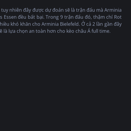
en tuy nhiên đây được dự đoán sẽ là trận đấu mà Arminia
s Essen đều bất bại. Trong 9 trận đấu đó, thậm chí Rot
hiều khó khăn cho Arminia Bielefeld. Ở cả 2 lần gần đây
 là lựa chọn an toàn hơn cho kèo châu Á full time.