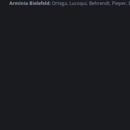
Arminia Bielefeld:
Ortega, Lucoqui, Behrendt, Pieper, B