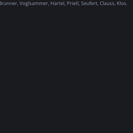
runner, Voglsammer, Hartel, Prietl, Seufert, Clauss, Klos.