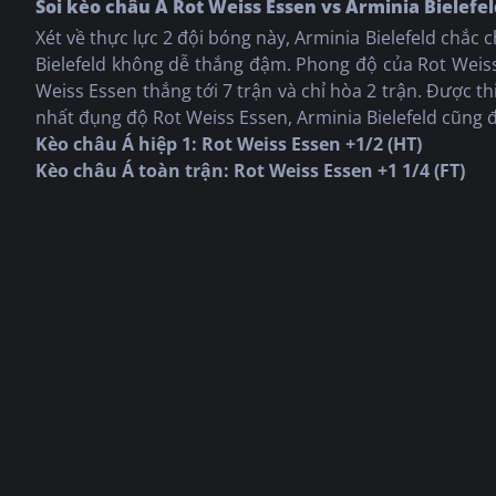
Soi kèo châu Á Rot Weiss Essen vs Arminia Bielefel
Xét về thực lực 2 đội bóng này, Arminia Bielefeld chắc
Bielefeld không dễ thắng đậm. Phong độ của Rot Weiss 
Weiss Essen thắng tới 7 trận và chỉ hòa 2 trận. Được t
nhất đụng độ Rot Weiss Essen, Arminia Bielefeld cũng đ
Kèo châu Á hiệp 1: Rot Weiss Essen +1/2 (HT)
Kèo châu Á toàn trận: Rot Weiss Essen +1 1/4 (FT)