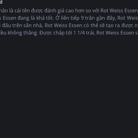
d
 chắn là cái tên được đánh giá cao hơn so với Rot Weiss Ess
Essen đang là khá tốt. Ở liên tiếp 9 trận gần đây, Rot Weis
hi đấu trên sân nhà, Rot Weiss Essen có thể sẽ tạo ra được n
ều không thắng. Được chấp tới 1 1/4 trái, Rot Weiss Essen sẽ