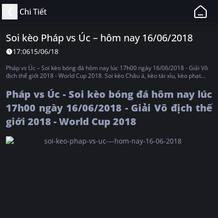
11BET
Chi Tiết
-
Web
Soi kèo Pháp vs Úc – hôm nay 16/06/2018
Cá
17:06
15/06/18
Độ
Bóng
Pháp vs Úc – Soi kèo bóng đá hôm nay lúc 17h00 ngày 16/06/2018 - Giải Vô
Đá,
địch thế giới 2018 - World Cup 2018. Soi kèo Châu á, kèo tài xỉu, kèo phạt
góc, kèo thẻ phạt, kèo châu âu
Thể
Pháp vs Úc - Soi kèo bóng đá hôm nay lúc
Thao
17h00 ngày 16/06/2018 - Giải Vô địch thế
Uy
giới 2018 - World Cup 2018
Tín,
Hợp
Pháp
Tại
Việt
Nam