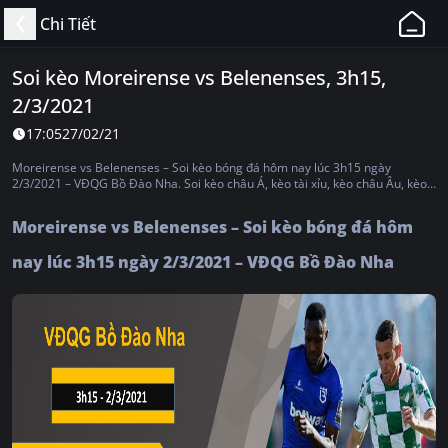
11BET
Chi Tiết
-
Web
Soi kèo Moreirense vs Belenenses, 3h15,
Cá
2/3/2021
Độ
Bóng
17:05
27/02/21
Đá,
Moreirense vs Belenenses – Soi kèo bóng đá hôm nay lúc 3h15 ngày
Thể
2/3/2021 – VĐQG Bồ Đào Nha. Soi kèo châu Á, kèo tài xỉu, kèo châu Âu, kèo
tỷ số
Thao
Moreirense vs Belenenses – Soi kèo bóng đá hôm
Uy
Tín,
nay lúc 3h15 ngày 2/3/2021 – VĐQG Bồ Đào Nha
Hợp
Pháp
Tại
Việt
Nam