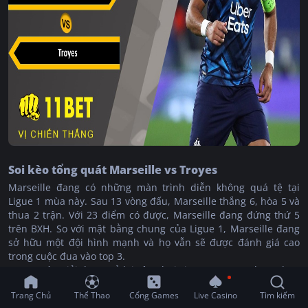
Soi kèo tổng quát Marseille vs Troyes
Marseille đang có những màn trình diễn không quá tệ tại
Ligue 1 mùa này. Sau 13 vòng đấu, Marseille thắng 6, hòa 5 và
thua 2 trận. Với 23 điểm có được, Marseille đang đứng thứ 5
trên BXH. So với mặt bằng chung của Ligue 1, Marseille đang
sở hữu một đội hình mạnh và họ vẫn sẽ được đánh giá cao
trong cuộc đua vào top 3.
Trong mùa giải được trở lại sân chơi Ligue 1, Troyes đang chưa
để lại được quá nhiều dấu ấn. Sau 14 vòng đấu, Troyes thắng
Trang Chủ
Thể Thao
Cổng Games
Live Casino
Tìm kiếm
3, hòa 4 và thua 7 trận. Có được 13 điểm, Troyes đang đứng