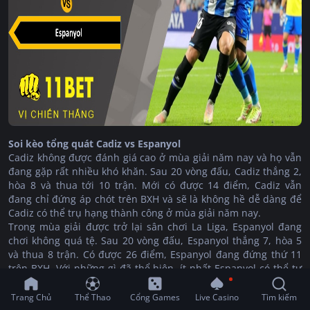
Soi kèo tổng quát Cadiz vs Espanyol
Cadiz không được đánh giá cao ở mùa giải năm nay và họ vẫn
đang gặp rất nhiều khó khăn. Sau 20 vòng đấu, Cadiz thắng 2,
hòa 8 và thua tới 10 trận. Mới có được 14 điểm, Cadiz vẫn
đang chỉ đứng áp chót trên BXH và sẽ là không hề dễ dàng để
Cadiz có thể trụ hạng thành công ở mùa giải năm nay.
Trong mùa giải được trở lại sân chơi La Liga, Espanyol đang
chơi không quá tệ. Sau 20 vòng đấu, Espanyol thắng 7, hòa 5
và thua 8 trận. Có được 26 điểm, Espanyol đang đứng thứ 11
trên BXH. Với những gì đã thể hiện, ít nhất Espanyol có thể tự
tin trong cuộc chiến trụ hạng mùa này.
Đội hình dự kiến Cadiz vs Espanyol
Trang Chủ
Thể Thao
Cổng Games
Live Casino
Tìm kiếm
Cadiz
: Ledesma, Fali, Cala, Chust, Espino, Chapela, Jonsson,