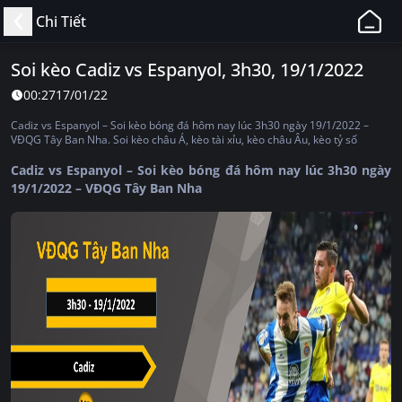
11BET
Chi Tiết
-
Web
Soi kèo Cadiz vs Espanyol, 3h30, 19/1/2022
Cá
00:27
17/01/22
Độ
Bóng
Cadiz vs Espanyol – Soi kèo bóng đá hôm nay lúc 3h30 ngày 19/1/2022 –
Đá,
VĐQG Tây Ban Nha. Soi kèo châu Á, kèo tài xỉu, kèo châu Âu, kèo tỷ số
Thể
Cadiz vs Espanyol – Soi kèo bóng đá hôm nay lúc 3h30 ngày
Thao
19/1/2022 – VĐQG Tây Ban Nha
Uy
Tín,
Hợp
Pháp
Tại
Việt
Nam