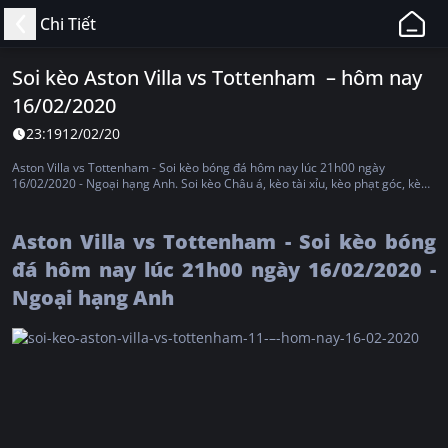
11BET
Chi Tiết
-
Web
Soi kèo Aston Villa vs Tottenham – hôm nay
Cá
16/02/2020
Độ
Bóng
23:19
12/02/20
Đá,
Aston Villa vs Tottenham - Soi kèo bóng đá hôm nay lúc 21h00 ngày
Thể
16/02/2020 - Ngoại hạng Anh. Soi kèo Châu á, kèo tài xỉu, kèo phạt góc, kèo
thẻ phạt, kèo châu.
Thao
Uy
Aston Villa vs Tottenham - Soi kèo bóng
Tín,
đá hôm nay lúc 21h00 ngày 16/02/2020 -
Hợp
Ngoại hạng Anh
Pháp
Tại
Việt
Nam